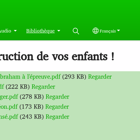
Audio
Bibliothèque
Français
Select your langua
ruction de vos enfants !
braham à l'épreuve.pdf
(293 KB)
Regarder
df
(222 KB)
Regarder
ger.pdf
(278 KB)
Regarder
éon.pdf
(173 KB)
Regarder
nsé.pdf
(243 KB)
Regarder