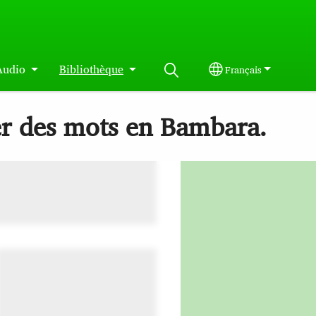
Audio
Bibliothèque
Français
Select your langua
er des mots en Bambara.